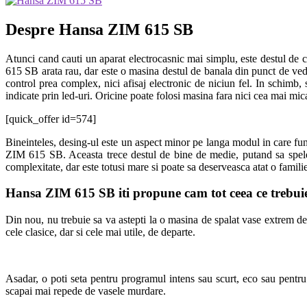
Despre Hansa ZIM 615 SB
Atunci cand cauti un aparat electrocasnic mai simplu, este destul de c
615 SB arata rau, dar este o masina destul de banala din punct de ved
control prea complex, nici afisaj electronic de niciun fel. In schimb,
indicate prin led-uri. Oricine poate folosi masina fara nici cea mai mi
[quick_offer id=574]
Bineinteles, desing-ul este un aspect minor pe langa modul in care fun
ZIM 615 SB. Aceasta trece destul de bine de medie, putand sa spele
complexitate, dar este totusi mare si poate sa deserveasca atat o famili
Hansa ZIM 615 SB iti propune cam tot ceea ce trebui
Din nou, nu trebuie sa va astepti la o masina de spalat vase extrem de
cele clasice, dar si cele mai utile, de departe.
Asadar, o poti seta pentru programul intens sau scurt, eco sau pentru 
scapai mai repede de vasele murdare.