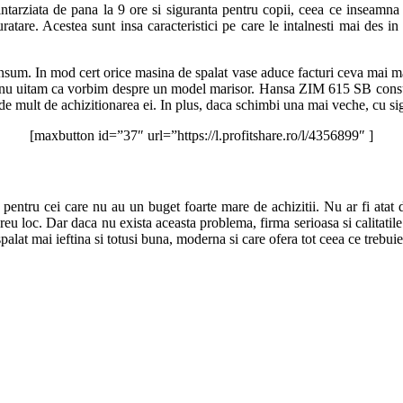
e intarziata de pana la 9 ore si siguranta pentru copii, ceea ce inseam
uratare. Acestea sunt insa caracteristici pe care le intalnesti mai des 
nsum. In mod cert orice masina de spalat vase aduce facturi ceva mai mar
sa nu uitam ca vorbim despre un model marisor. Hansa ZIM 615 SB consum
at de mult de achizitionarea ei. In plus, daca schimbi una mai veche, cu 
[maxbutton id=”37″ url=”https://l.profitshare.ro/l/4356899″ ]
ntru cei care nu au un buget foarte mare de achizitii. Nu ar fi atat de
 greu loc. Dar daca nu exista aceasta problema, firma serioasa si calitat
spalat mai ieftina si totusi buna, moderna si care ofera tot ceea ce trebuie