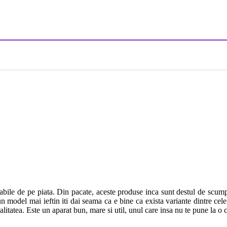
abile de pe piata. Din pacate, aceste produse inca sunt destul de scum
i un model mai ieftin iti dai seama ca e bine ca exista variante dintre 
litatea. Este un aparat bun, mare si util, unul care insa nu te pune la o 