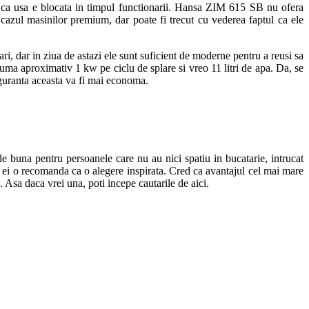
na ca usa e blocata in timpul functionarii. Hansa ZIM 615 SB nu ofera
in cazul masinilor premium, dar poate fi trecut cu vederea faptul ca ele
i, dar in ziua de astazi ele sunt suficient de moderne pentru a reusi sa
a aproximativ 1 kw pe ciclu de splare si vreo 11 litri de apa. Da, se
siguranta aceasta va fi mai economa.
 buna pentru persoanele care nu au nici spatiu in bucatarie, intrucat
ile ei o recomanda ca o alegere inspirata. Cred ca avantajul cel mai mare
. Asa daca vrei una, poti incepe cautarile de aici.