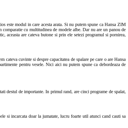
tentios este modul in care acesta arata. Si nu putem spune ca Hansa ZIM
a in comparatie cu multitudinea de modele albe. Dar nu are un panou de
ic, aceasta are cateva butone si prin ele setezi programul si pornirea,
nem cateva cuvinte si despre capacitatea de spalare pe care o are Hansa
partimente pentru vesele. Nici aici nu putem spune ca debordeaza de
ati destul de importante. In primul rand, are cinci programe de spalat,
e si incarcata doar la jumatate, lucru foarte util atunci cand cauti sa