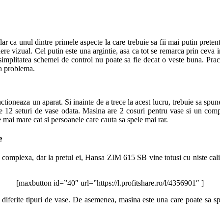
lar ca unul dintre primele aspecte la care trebuie sa fii mai putin pre
ere vizual. Cel putin este una argintie, asa ca tot se remarca prin cev
 simplitatea schemei de control nu poate sa fie decat o veste buna. Pract
ca problema.
ctioneaza un aparat. Si inainte de a trece la acest lucru, trebuie sa spu
 12 seturi de vase odata. Masina are 2 cosuri pentru vase si un com
e mai mare cat si persoanele care cauta sa spele mai rar.
e
 complexa, dar la pretul ei, Hansa ZIM 615 SB vine totusi cu niste calit
[maxbutton id=”40″ url=”https://l.profitshare.ro/l/4356901″ ]
diferite tipuri de vase. De asemenea, masina este una care poate sa spel