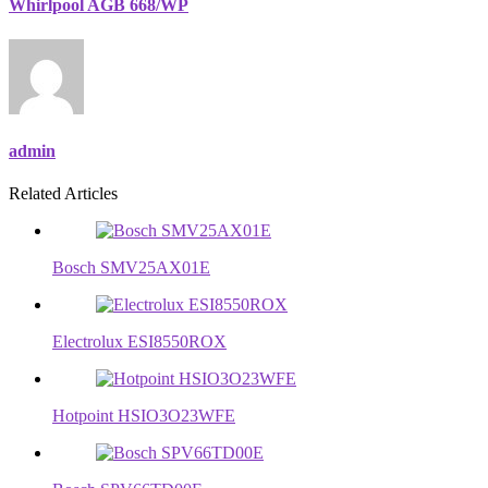
Whirlpool AGB 668/WP
admin
Related Articles
Bosch SMV25AX01E
Electrolux ESI8550ROX
Hotpoint HSIO3O23WFE