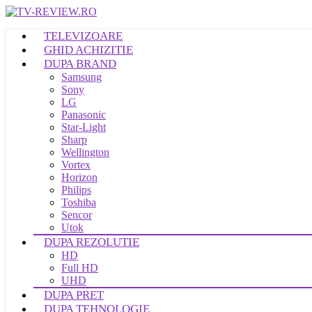
TELEVIZOARE
GHID ACHIZITIE
DUPA BRAND
Samsung
Sony
LG
Panasonic
Star-Light
Sharp
Wellington
Vortex
Horizon
Philips
Toshiba
Sencor
Utok
DUPA REZOLUTIE
HD
Full HD
UHD
DUPA PRET
DUPA TEHNOLOGIE