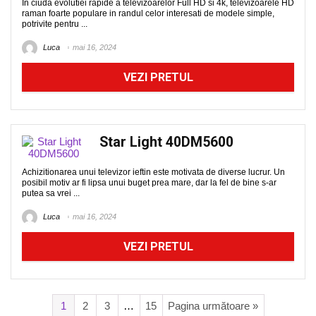
In ciuda evolutiei rapide a televizoarelor Full HD si 4k, televizoarele HD
raman foarte populare in randul celor interesati de modele simple,
potrivite pentru ...
Luca
mai 16, 2024
VEZI PRETUL
Star Light 40DM5600
Achizitionarea unui televizor ieftin este motivata de diverse lucrur. Un
posibil motiv ar fi lipsa unui buget prea mare, dar la fel de bine s-ar
putea sa vrei ...
Luca
mai 16, 2024
VEZI PRETUL
1
2
3
…
15
Pagina următoare »