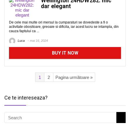
Wellington 24HDW282: mic
dar elegant
De cele mai multe ori mersul la cumparaturi se dovedeste a fi o
activitate obositoare, greoaie si dificila, iar acest lucru se intampla, din
cauza faptului ca ...
Luca
mai 16, 2024
BUY IT NOW
1
2
Pagina următoare »
Ce te intereseaza?