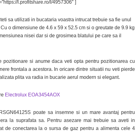
”https://l.profitshare.ro/l/4957306″ ]
i sa utilizati in bucataria voastra intrucat trebuie sa fie unul
 Cu o dimensiune de 4.6 x 59 x 52.5 cm si o greutate de 9.9 kg
ensiunea nisei dar si de grosimea blatului pe care sa il
e pozitionare si anume daca veti opta pentru pozitionarea cu
ere frontala a acestora. In oricare dintre situatii nu veti pierde
lizata plita va radia in bucarie aerul modern si elegant.
pre
Electrolux EOA3454AOX
ic ARSGN64125S poate sa insemne si un mare avantaj pentru
dera la suprafata sa. Pentru asezare mai trebuie sa aveti in
at de conectarea la o sursa de gaz pentru a alimenta cele 4