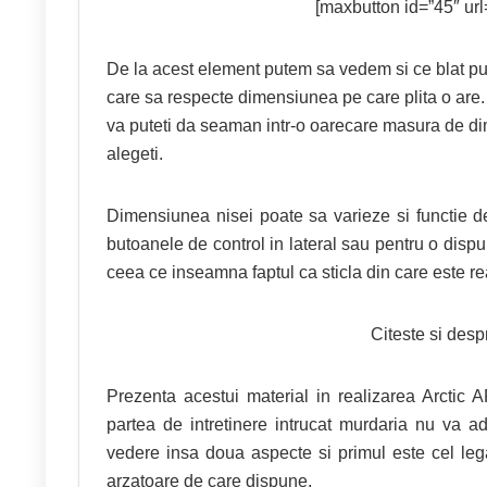
[maxbutton id=”45″ url=
De la acest element putem sa vedem si ce blat putet
care sa respecte dimensiunea pe care plita o are.
va puteti da seaman intr-o oarecare masura de dim
alegeti.
Dimensiunea nisei poate sa varieze si functie d
butoanele de control in lateral sau pentru o dispun
ceea ce inseamna faptul ca sticla din care este rea
Citeste si des
Prezenta acestui material in realizarea Arct
partea de intretinere intrucat murdaria nu va a
vedere insa doua aspecte si primul este cel leg
arzatoare de care dispune.