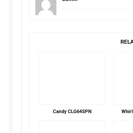
REL
Candy CLG64SPN
Whir