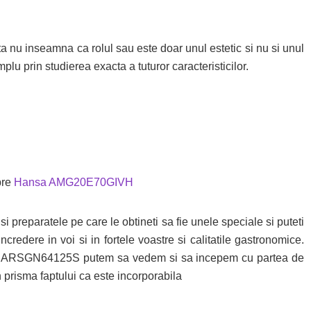
enta nu inseamna ca rolul sau este doar unul estetic si nu si unul
plu prin studierea exacta a tuturor caracteristicilor.
pre
Hansa AMG20E70GIVH
 si preparatele pe care le obtineti sa fie unele speciale si puteti
credere in voi si in fortele voastre si calitatile gastronomice.
rctic ARSGN64125S putem sa vedem si sa incepem cu partea de
n prisma faptului ca este incorporabila