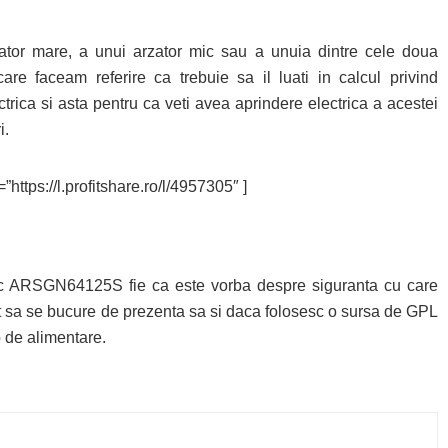
arzator mare, a unui arzator mic sau a unuia dintre cele doua
re faceam referire ca trebuie sa il luati in calcul privind
trica si asta pentru ca veti avea aprindere electrica a acestei
i.
”https://l.profitshare.ro/l/4957305″ ]
tic ARSGN64125S fie ca este vorba despre siguranta cu care
t sa se bucure de prezenta sa si daca folosesc o sursa de GPL
p de alimentare.