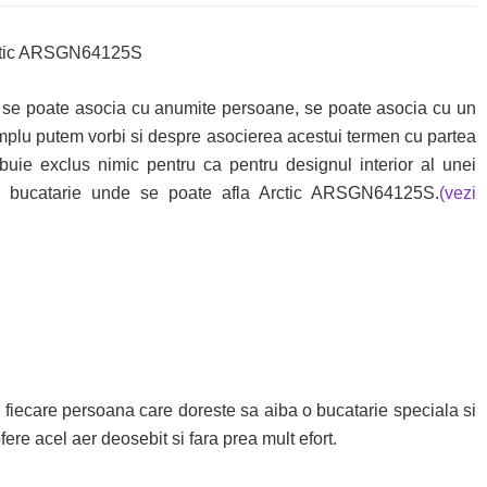
re se poate asocia cu anumite persoane, se poate asocia cu un
implu putem vorbi si despre asocierea acestui termen cu partea
uie exclus nimic pentru ca pentru designul interior al unei
 in bucatarie unde se poate afla Arctic ARSGN64125S.
(vezi
 fiecare persoana care doreste sa aiba o bucatarie speciala si
e acel aer deosebit si fara prea mult efort.