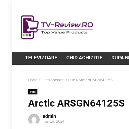
TELEVIZOARE
GHID ACHIZITIE
DUPA 
Home
»
Electrocasnice
»
Plite
»
Arctic ARSGN64125S
Plite
Arctic ARSGN64125S
admin
mai 16, 2024