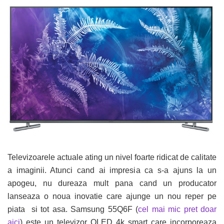
Televizoarele actuale ating un nivel foarte ridicat de calitate
a imaginii. Atunci cand ai impresia ca s-a ajuns la un
apogeu, nu dureaza mult pana cand un producator
lanseaza o noua inovatie care ajunge un nou reper pe
piata si tot asa. Samsung 55Q6F (
cel mai mic pret doar
aici
) este un televizor QLED 4k smart care incorporeaza