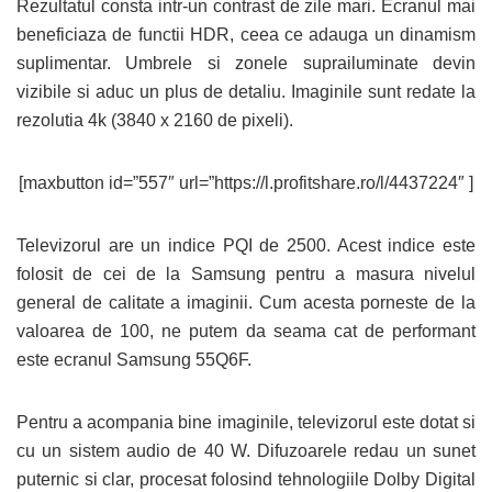
Rezultatul consta intr-un contrast de zile mari. Ecranul mai
beneficiaza de functii HDR, ceea ce adauga un dinamism
suplimentar. Umbrele si zonele suprailuminate devin
vizibile si aduc un plus de detaliu. Imaginile sunt redate la
rezolutia 4k (3840 x 2160 de pixeli).
[maxbutton id=”557″ url=”https://l.profitshare.ro/l/4437224″ ]
Televizorul are un indice PQI de 2500. Acest indice este
folosit de cei de la Samsung pentru a masura nivelul
general de calitate a imaginii. Cum acesta porneste de la
valoarea de 100, ne putem da seama cat de performant
este ecranul Samsung 55Q6F.
Pentru a acompania bine imaginile, televizorul este dotat si
cu un sistem audio de 40 W. Difuzoarele redau un sunet
puternic si clar, procesat folosind tehnologiile Dolby Digital