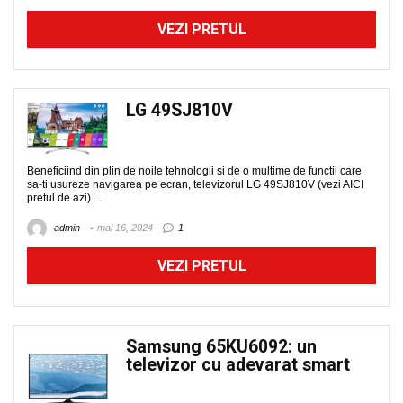
VEZI PRETUL
LG 49SJ810V
Beneficiind din plin de noile tehnologii si de o multime de functii care
sa-ti usureze navigarea pe ecran, televizorul LG 49SJ810V (vezi AICI
pretul de azi) ...
admin
mai 16, 2024
1
VEZI PRETUL
Samsung 65KU6092: un
televizor cu adevarat smart