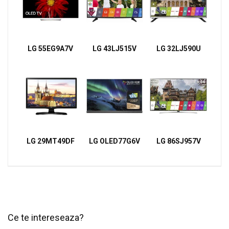
LG 55EG9A7V
LG 43LJ515V
LG 32LJ590U
LG 29MT49DF
LG OLED77G6V
LG 86SJ957V
Ce te intereseaza?