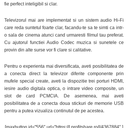
fie perfect inteligibil si clar.
Televizorul mai are implementat si un sistem audio Hi-Fi
care reda suntetul foarte clar, facandu-te sa te simti ca intr-
o sala de cinema atunci cand urmaresti filmul tau preferat.
Cu ajutorul functiei Audio Codec muzica si sunetele ce
provin din alte surse vor fi clare si calitative.
Pentru o experienta mai diversificata, aveti posibilitatea de
a conecta direct la televizor diferite componente prin
mufele special create, aveti la dispozitie trei porturi HDMI,
iesire audio digitala optica, o intrare video composite, un
slot de card PCMCIA. De asemenea, mai aveti
posibilitatea de a conecta doua stickuri de memorie USB
pentru a putea vizualiza continutul de pe acestea.
[maxbutton id=”556″ url=”https://l.profitshare.ro/l/4367884″ ]