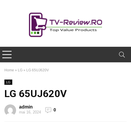
Home
»
LG
»
LG 65UJ620V
LG
LG 65UJ620V
admin
0
mai 16, 2024