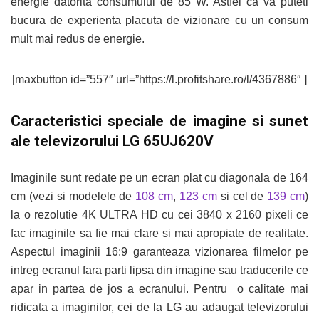
energie datorita consumului de 85 W. Astfel ca va puteti
bucura de experienta placuta de vizionare cu un consum
mult mai redus de energie.
[maxbutton id=”557″ url=”https://l.profitshare.ro/l/4367886″ ]
Caracteristici speciale de imagine si sunet
ale televizorului LG 65UJ620V
Imaginile sunt redate pe un ecran plat cu diagonala de 164
cm (vezi si modelele de
108 cm
,
123 cm
si cel de
139 cm
)
la o rezolutie 4K ULTRA HD cu cei 3840 x 2160 pixeli ce
fac imaginile sa fie mai clare si mai apropiate de realitate.
Aspectul imaginii 16:9 garanteaza vizionarea filmelor pe
intreg ecranul fara parti lipsa din imagine sau traducerile ce
apar in partea de jos a ecranului. Pentru o calitate mai
ridicata a imaginilor, cei de la LG au adaugat televizorului