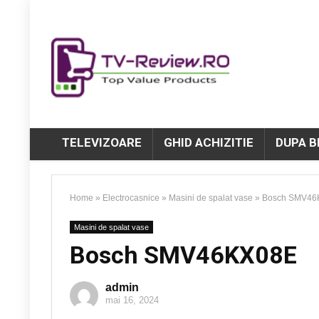
TELEVIZOARE
GHID ACHIZITIE
DUPA 
Home
»
Electrocasnice
»
Masini de spalat vase
»
Bosch SMV46
Masini de spalat vase
Bosch SMV46KX08E
admin
mai 16, 2024