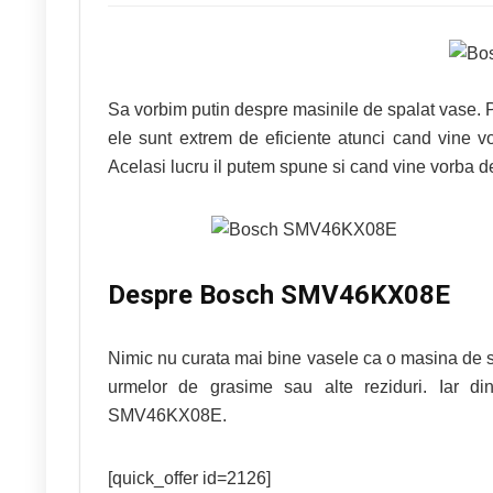
Sa vorbim putin despre masinile de spalat vase. P
ele sunt extrem de eficiente atunci cand vine v
Acelasi lucru il putem spune si cand vine vorba d
Despre Bosch SMV46KX08E
Nimic nu curata mai bine vasele ca o masina de s
urmelor de grasime sau alte reziduri. Iar d
SMV46KX08E.
[quick_offer id=2126]