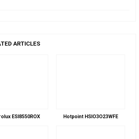
ATED ARTICLES
rolux ESI8550ROX
Hotpoint HSIO3O23WFE