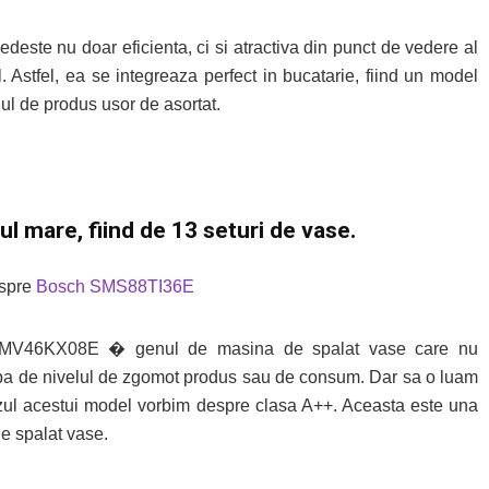
este nu doar eficienta, ci si atractiva din punct de vedere al
 Astfel, ea se integreaza perfect in bucatarie, fiind un model
nul de produs usor de asortat.
l mare, fiind de 13 seturi de vase.
espre
Bosch SMS88TI36E
 SMV46KX08E � genul de masina de spalat vase care nu
orba de nivelul de zgomot produs sau de consum. Dar sa o luam
 cazul acestui model vorbim despre clasa A++. Aceasta este una
e spalat vase.