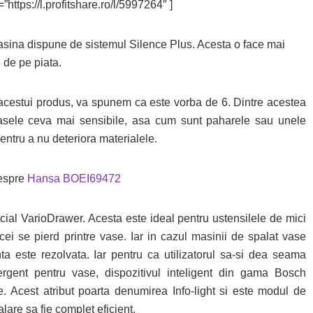
”https://l.profitshare.ro/l/5997264″ ]
asina dispune de sistemul Silence Plus. Acesta o face mai
 de pe piata.
 acestui produs, va spunem ca este vorba de 6. Dintre acestea
vasele ceva mai sensibile, asa cum sunt paharele sau unele
entru a nu deteriora materialele.
despre
Hansa BOEI69472
cial VarioDrawer. Acesta este ideal pentru ustensilele de mici
cei se pierd printre vase. Iar in cazul masinii de spalat vase
ste rezolvata. Iar pentru ca utilizatorul sa-si dea seama
gent pentru vase, dispozitivul inteligent din gama Bosch
 Acest atribut poarta denumirea Info-light si este modul de
lare sa fie complet eficient.