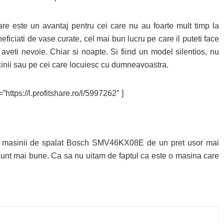
are este un avantaj pentru cei care nu au foarte mult timp la
neficiati de vase curate, cel mai bun lucru pe care il puteti face
veti nevoie. Chiar si noapte. Si fiind un model silentios, nu
ecinii sau pe cei care locuiesc cu dumneavoastra.
”https://l.profitshare.ro/l/5997262″ ]
zul masinii de spalat Bosch SMV46KX08E de un pret usor mai
a sunt mai bune. Ca sa nu uitam de faptul ca este o masina care