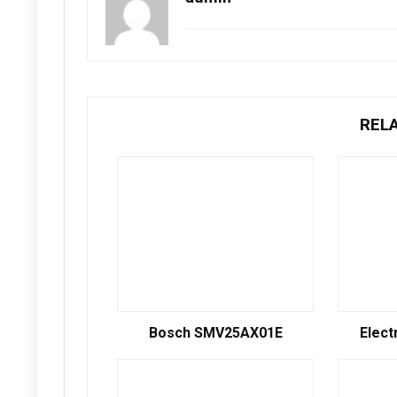
REL
Bosch SMV25AX01E
Elect