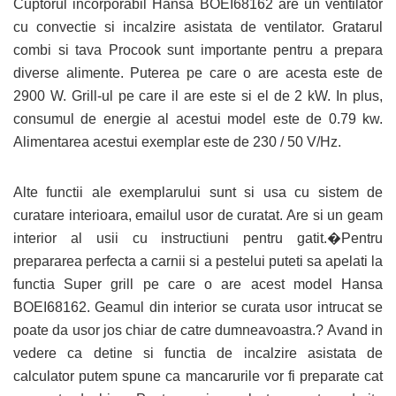
Cuptorul incorporabil Hansa BOEI68162 are un ventilator
cu convectie si incalzire asistata de ventilator. Gratarul
combi si tava Procook sunt importante pentru a prepara
diverse alimente. Puterea pe care o are acesta este de
2900 W. Grill-ul pe care il are este si el de 2 kW. In plus,
consumul de energie al acestui model este de 0.79 kw.
Alimentarea acestui exemplar este de 230 / 50 V/Hz.
Alte functii ale exemplarului sunt si usa cu sistem de
curatare interioara, emailul usor de curatat. Are si un geam
interior al usii cu instructiuni pentru gatit.�Pentru
prepararea perfecta a carnii si a pestelui puteti sa apelati la
functia Super grill pe care o are acest model Hansa
BOEI68162. Geamul din interior se curata usor intrucat se
poate da usor jos chiar de catre dumneavoastra.? Avand in
vedere ca detine si functia de incalzire asistata de
calculator putem spune ca mancarurile vor fi preparate cat