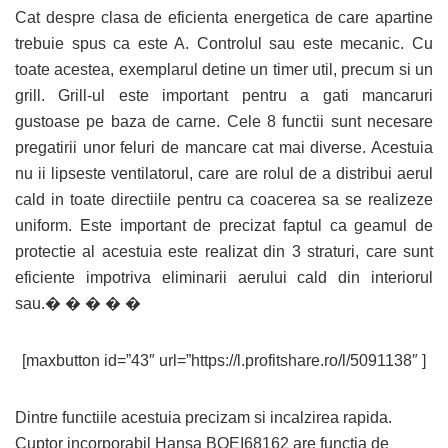
Cat despre clasa de eficienta energetica de care apartine
trebuie spus ca este A. Controlul sau este mecanic. Cu
toate acestea, exemplarul detine un timer util, precum si un
grill. Grill-ul este important pentru a gati mancaruri
gustoase pe baza de carne. Cele 8 functii sunt necesare
pregatirii unor feluri de mancare cat mai diverse. Acestuia
nu ii lipseste ventilatorul, care are rolul de a distribui aerul
cald in toate directiile pentru ca coacerea sa se realizeze
uniform. Este important de precizat faptul ca geamul de
protectie al acestuia este realizat din 3 straturi, care sunt
eficiente impotriva eliminarii aerului cald din interiorul
sau.� � � � �
[maxbutton id=”43″ url=”https://l.profitshare.ro/l/5091138″ ]
Dintre functiile acestuia precizam si incalzirea rapida.
Cuptor incorporabil Hansa BOEI68162 are functia de