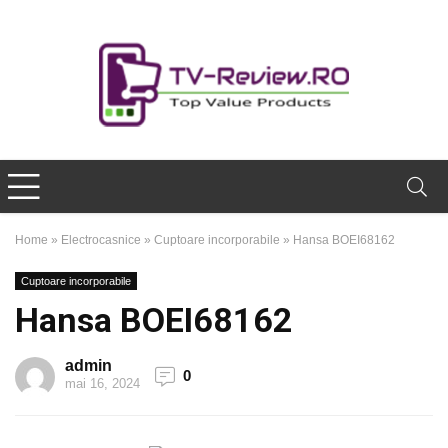
Home
»
Electrocasnice
»
Cuptoare incorporabile
»
Hansa BOEI68162
Cuptoare incorporabile
Hansa BOEI68162
admin
0
mai 16, 2024