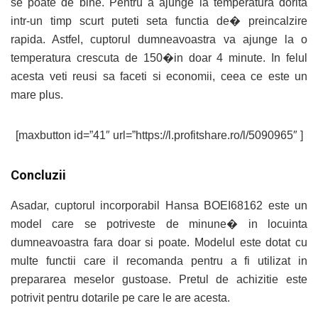
se poate de bine. Pentru a ajunge la temperatura dorita
intr-un timp scurt puteti seta functia de� preincalzire
rapida. Astfel, cuptorul dumneavoastra va ajunge la o
temperatura crescuta de 150�in doar 4 minute. In felul
acesta veti reusi sa faceti si economii, ceea ce este un
mare plus.
[maxbutton id=”41″ url=”https://l.profitshare.ro/l/5090965″ ]
Concluzii
Asadar, cuptorul incorporabil Hansa BOEI68162 este un
model care se potriveste de minune� in locuinta
dumneavoastra fara doar si poate. Modelul este dotat cu
multe functii care il recomanda pentru a fi utilizat in
prepararea meselor gustoase. Pretul de achizitie este
potrivit pentru dotarile pe care le are acesta.