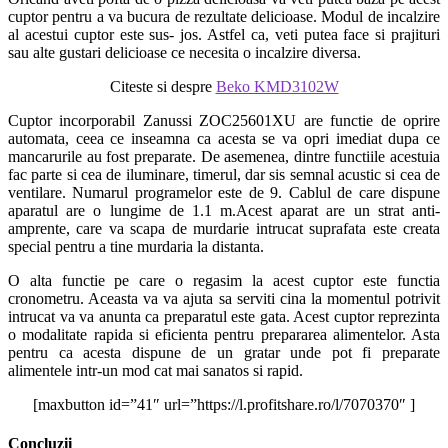
cuptor pentru a va bucura de rezultate delicioase. Modul de incalzire
al acestui cuptor este sus- jos. Astfel ca, veti putea face si prajituri
sau alte gustari delicioase ce necesita o incalzire diversa.
Citeste si despre
Beko KMD3102W
Cuptor incorporabil Zanussi ZOC25601XU are functie de oprire
automata, ceea ce inseamna ca acesta se va opri imediat dupa ce
mancarurile au fost preparate. De asemenea, dintre functiile acestuia
fac parte si cea de iluminare, timerul, dar sis semnal acustic si cea de
ventilare. Numarul programelor este de 9. Cablul de care dispune
aparatul are o lungime de 1.1 m.Acest aparat are un strat anti-
amprente, care va scapa de murdarie intrucat suprafata este creata
special pentru a tine murdaria la distanta.
O alta functie pe care o regasim la acest cuptor este functia
cronometru. Aceasta va va ajuta sa serviti cina la momentul potrivit
intrucat va va anunta ca preparatul este gata. Acest cuptor reprezinta
o modalitate rapida si eficienta pentru prepararea alimentelor. Asta
pentru ca acesta dispune de un gratar unde pot fi preparate
alimentele intr-un mod cat mai sanatos si rapid.
[maxbutton id=”41″ url=”https://l.profitshare.ro/l/7070370″ ]
Concluzii