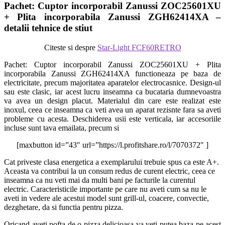
Pachet: Cuptor incorporabil Zanussi ZOC25601XU
+ Plita incorporabila Zanussi ZGH62414XA –
detalii tehnice de stiut
Citeste si despre
Star-Light FCF60RETRO
Pachet: Cuptor incorporabil Zanussi ZOC25601XU + Plita
incorporabila Zanussi ZGH62414XA functioneaza pe baza de
electricitate, precum majoritatea aparatelor electrocasnice. Design-ul
sau este clasic, iar acest lucru inseamna ca bucataria dumnevoastra
va avea un design placut. Materialul din care este realizat este
inoxul, ceea ce inseamna ca veti avea un aparat rezisnte fara sa aveti
probleme cu acesta. Deschiderea usii este verticala, iar accesoriile
incluse sunt tava emailata, precum si
[maxbutton id=”43″ url=”https://l.profitshare.ro/l/7070372″ ]
Cat priveste clasa energetica a exemplarului trebuie spus ca este A+.
Aceasta va contribui la un consum redus de curent electric, ceea ce
inseamna ca nu veti mai da multi bani pe facturile la curentul
electric. Caracteristicile importante pe care nu aveti cum sa nu le
aveti in vedere ale acestui model sunt grill-ul, coacere, convectie,
dezghetare, da si functia pentru pizza.
Oricand aveti pofta de o pizza delicioasa va veti putea baza pe acest