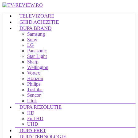
TELEVIZOARE
GHID ACHIZITIE
DUPA BRAND
Samsung
Sony
LG
Panasonic
Star-Light
Sharp
Wellington
Vortex
Horizon
Philips
Toshiba
Sencor
Utok
DUPA REZOLUTIE
HD
Full HD
UHD
DUPA PRET
DUPA TEHNOLOGIE