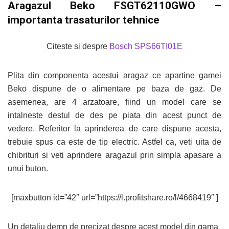
Aragazul Beko FSGT62110GWO –
importanta trasaturilor tehnice
Citeste si despre
Bosch SPS66TI01E
Plita din componenta acestui aragaz ce apartine gamei
Beko dispune de o alimentare pe baza de gaz. De
asemenea, are 4 arzatoare, fiind un model care se
intalneste destul de des pe piata din acest punct de
vedere. Referitor la aprinderea de care dispune acesta,
trebuie spus ca este de tip electric. Astfel ca, veti uita de
chibrituri si veti aprindere aragazul prin simpla apasare a
unui buton.
[maxbutton id=”42″ url=”https://l.profitshare.ro/l/4668419″ ]
Un detaliu demn de precizat despre acest model din gama