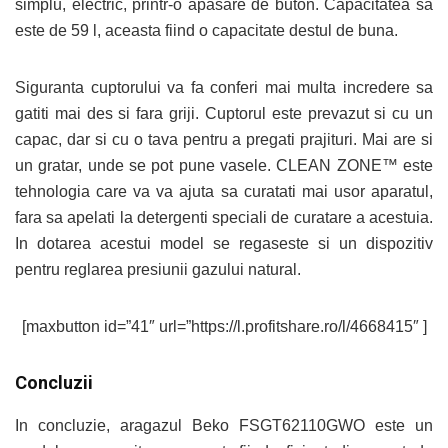
simplu, electric, printr-o apasare de buton. Capacitatea sa
este de 59 l, aceasta fiind o capacitate destul de buna.
Siguranta cuptorului va fa conferi mai multa incredere sa
gatiti mai des si fara griji. Cuptorul este prevazut si cu un
capac, dar si cu o tava pentru a pregati prajituri. Mai are si
un gratar, unde se pot pune vasele. CLEAN ZONE™ este
tehnologia care va va ajuta sa curatati mai usor aparatul,
fara sa apelati la detergenti speciali de curatare a acestuia.
In dotarea acestui model se regaseste si un dispozitiv
pentru reglarea presiunii gazului natural.
[maxbutton id=”41″ url=”https://l.profitshare.ro/l/4668415″ ]
Concluzii
In concluzie, aragazul Beko FSGT62110GWO este un