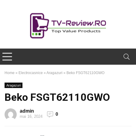
Home
»
Electrocasnice
»
Aragazuri
»
Beko FSGT62110GWO
Aragazuri
Beko FSGT62110GWO
admin
0
mai 16, 2024