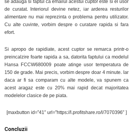
se adauga si faptul ca emailul acestui cuptor este si el usor
de curatat. Interiorul devine netez, iar arderea resturilor
alimentare nu mai reprezinta o problema pentru utilizator.
Cu alte cuvinte, vorbim despre o curatare rapida si fara
efort.
Si apropo de rapidiate, acest cuptor se remarca printr-o
preincalzire foarte rapida a sa, datorita faptului ca modelul
Hansa FCCW680009 poate atinge usor temperatura de
150 de grade. Mai precis, vorbim despre doar 4 minute. Iar
daca ar fi sa comparam cu alte modele, va spunem ca
acest aragaz este cu 20% mai rapid decat majoritatea
modelelor clasice de pe piata.
[maxbutton id=”41″ url=”https://l.profitshare.ro/l/7070396″ ]
Concluzii