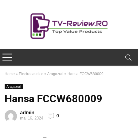
Home
»
Electrocasnice
»
Aragazuri
»
Hansa FCCW680009
Aragazuri
Hansa FCCW680009
admin
0
mai 16, 2024