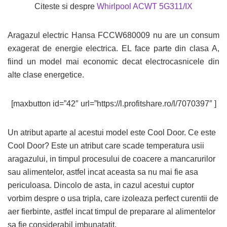
Citeste si despre
Whirlpool ACWT 5G311/IX
Aragazul electric Hansa FCCW680009 nu are un consum
exagerat de energie electrica. EL face parte din clasa A,
fiind un model mai economic decat electrocasnicele din
alte clase energetice.
[maxbutton id=”42″ url=”https://l.profitshare.ro/l/7070397″ ]
Un atribut aparte al acestui model este Cool Door. Ce este
Cool Door? Este un atribut care scade temperatura usii
aragazului, in timpul procesului de coacere a mancarurilor
sau alimentelor, astfel incat aceasta sa nu mai fie asa
periculoasa. Dincolo de asta, in cazul acestui cuptor
vorbim despre o usa tripla, care izoleaza perfect curentii de
aer fierbinte, astfel incat timpul de preparare al alimentelor
sa fie considerabil imbunatatit.