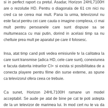
si in perfect raport cu pretul. Asadar, Horizon 24HL7100H
are o rezolutie HD. Pentru o diagonala de 61 cm nici nu
cred ca se cerea mai mult. Pana la urma, televizorul nu
este facut pentru cei care cauta o imagine complexa, ci mai
mult pentru persoanele care sunt dispuse sa se
multumeasca cu mai putin, dorind in acelasi timp sa nu
cheltuie prea mult pe aparatul pe care il folosesc.
Insa, atat timp cand poti vedea emisiunile tv la calitatea la
care sunt transmise (adica HD, cele care sunt), conexiunea
e facuta datorita intrarilor CI+ si exista si posibilitatea de a
conecta playere pentru filme din surse externe, as spune
ca televizorul ofera ceea ce trebuie.
Ca sunet, Horizon 24HL7100H ramane un model
acceptabil. Se aude pe atat de bine pe cat te poti astepta
de la un televizor de marimea lui. In mod cert nu te va da