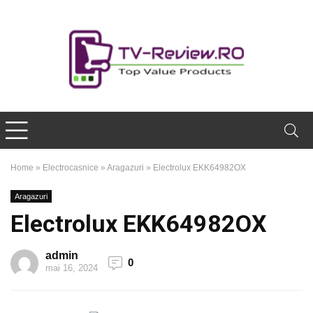
Home
»
Electrocasnice
»
Aragazuri
»
Electrolux EKK64982OX
Aragazuri
Electrolux EKK64982OX
admin
0
mai 16, 2024