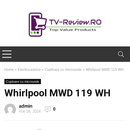
Home
»
Electrocasnice
»
Cuptoare cu microunde
»
Whirlpool MWD 119 WH
Cuptoare cu microunde
Whirlpool MWD 119 WH
admin
0
mai 16, 2024