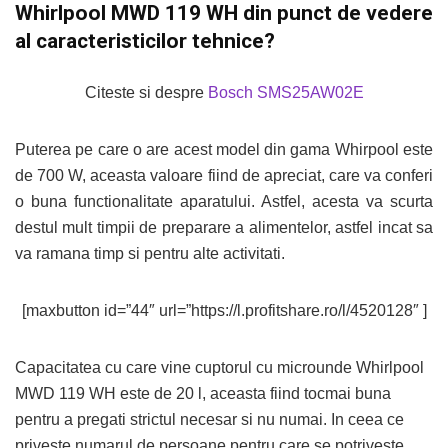
Whirlpool MWD 119 WH din punct de vedere
al caracteristicilor tehnice?
Citeste si despre
Bosch SMS25AW02E
Puterea pe care o are acest model din gama Whirpool este
de 700 W, aceasta valoare fiind de apreciat, care va conferi
o buna functionalitate aparatului. Astfel, acesta va scurta
destul mult timpii de preparare a alimentelor, astfel incat sa
va ramana timp si pentru alte activitati.
[maxbutton id=”44″ url=”https://l.profitshare.ro/l/4520128″ ]
Capacitatea cu care vine cuptorul cu microunde Whirlpool
MWD 119 WH este de 20 l, aceasta fiind tocmai buna
pentru a pregati strictul necesar si nu numai. In ceea ce
priveste numarul de persoane pentru care se potriveste