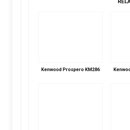
REL
Kenwood Prospero KM286
Kenwoo