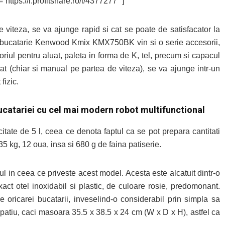
”https://l.profitshare.ro/l/4377277″ ]
viteza, se va ajunge rapid si cat se poate de satisfacator la
 de bucatarie Kenwood Kmix KMX750BK vin si o serie accesorii,
riul pentru aluat, paleta in forma de K, tel, precum si capacul
izat (chiar si manual pe partea de viteza), se va ajunge intr-un
fizic.
tariei cu cel mai modern robot multifunctional
tate de 5 l, ceea ce denota faptul ca se pot prepara cantitati
35 kg, 12 oua, insa si 680 g de faina patiserie.
l in ceea ce priveste acest model. Acesta este alcatuit dintr-o
act otel inoxidabil si plastic, de culoare rosie, predomonant.
 oricarei bucatarii, inveselind-o considerabil prin simpla sa
patiu, caci masoara 35.5 x 38.5 x 24 cm (W x D x H), astfel ca