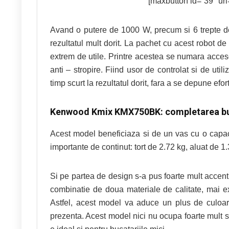
[maxbutton id=”39″ url=
Avand o putere de 1000 W, precum si 6 trepte de 
rezultatul mult dorit. La pachet cu acest robot
extrem de utile. Printre acestea se numara acceso
anti – stropire. Fiind usor de controlat si de util
timp scurt la rezultatul dorit, fara a se depune efort 
Kenwood Kmix KMX750BK: completarea buca
Acest model beneficiaza si de un vas cu o capaci
importante de continut: tort de 2.72 kg, aluat de 1.
Si pe partea de design s-a pus foarte mult accentu
combinatie de doua materiale de calitate, mai ex
Astfel, acest model va aduce un plus de culoare
prezenta. Acest model nici nu ocupa foarte mult s