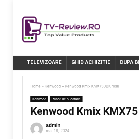
TELEVIZOARE
GHID ACHIZITIE
DUPA 
Home
»
Kenwood
»
Kenwood Kmix KMX750BK rosu
Kenwood
Roboti de bucatarie
Kenwood Kmix KMX75
admin
mai 16, 2024