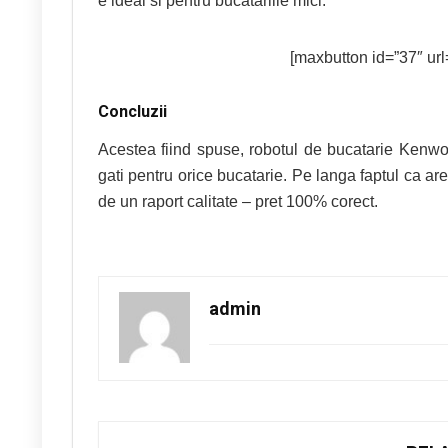
e ideal si pentru bucatariile mici.
[maxbutton id=”37″ url=
Concluzii
Acestea fiind spuse, robotul de bucatarie Ken
gati pentru orice bucatarie. Pe langa faptul ca are
de un raport calitate – pret 100% corect.
admin