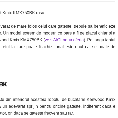
evarat de mare folos celui care gateste, trebuie sa beneficieze
r. Un model extrem de modern ce pare a fi pe placul chiar si a
Kenwood Kmix KMX750BK (
vezi AICI noua oferta
). Pe langa faptul
pretul la care poate fi achizitionat este unul cat se poate de
0BK
seste din interiorul acesteia robotul de bucatarie Kenwood Kmix
n adevarat sprijin pentru oricine gateste, indiferent daca e
r, ori daca se gateste frecvent sau rar.