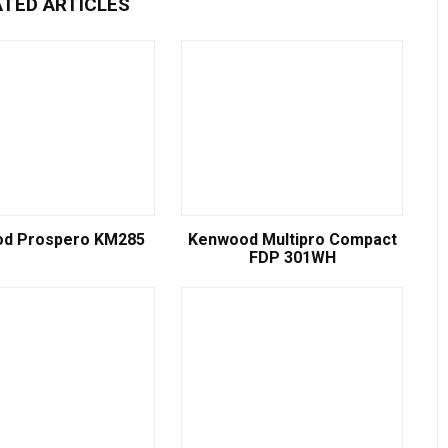
ATED ARTICLES
d Prospero KM285
Kenwood Multipro Compact
FDP 301WH