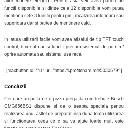
altor modele electrice. Pentru asta veti avea partea de
functii disponibile si dintre cele 12 disponibile vom putea
mentiona cele 3 functii pentru grill, incalzirea inferioara sau
superioara dar si partea de mentinere cald.
In latura utilizarii facile vom avea afisalul de tip TFT touch
control, timer-ul dar si functii precum sistemul de pornire/
oprire automata sau sistemul usa rece.
[maxbutton id=”41″ url=”https://l.profitshare.ro/l/5030679″ ]
Concluzii
Cei care au pofta de o pizza pregatita cum trebuie Bosch
CMG656BS1 dispune si de o treapta speciala pentru
realizarea unui astfel de preparat insa dupa toata utilizarea
si functionarea ceea ce o sa va ajute foarte mult este