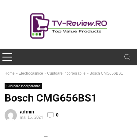
Home
»
Electrocasnice
»
Cuptoare incorporabile
»
Bosch CMG656BS1
Cuptoare incorporabile
Bosch CMG656BS1
admin
0
mai 16, 2024