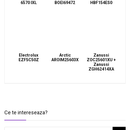
6570 IXL
BOEI69472
HBF154ES0
Electrolux
Arctic
Zanussi
EZF5C50Z
AROIM25603X
ZOC25601XU +
Zanussi
ZGH62414XA
Ce te intereseaza?