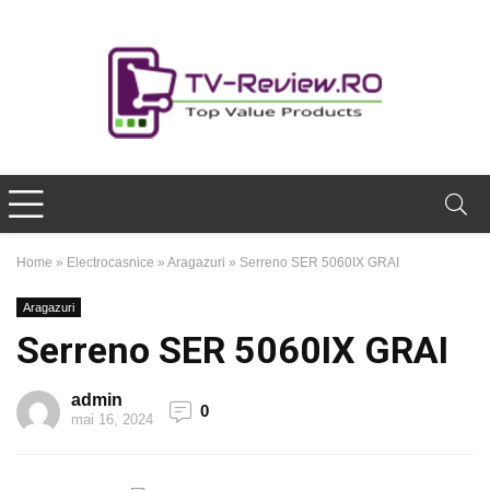
Home
»
Electrocasnice
»
Aragazuri
»
Serreno SER 5060IX GRAI
Aragazuri
Serreno SER 5060IX GRAI
admin
0
mai 16, 2024