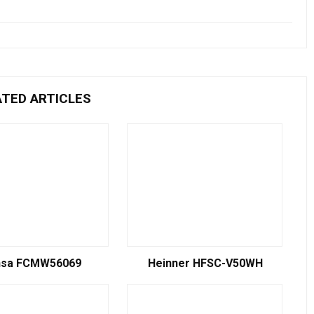
ATED ARTICLES
nsa FCMW56069
Heinner HFSC-V50WH