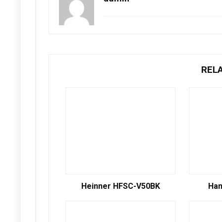
REL
Heinner HFSC-V50BK
Ha