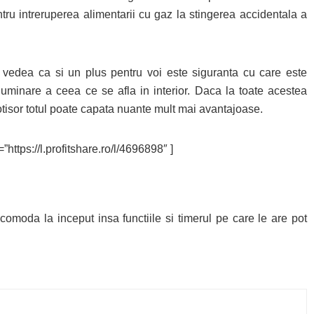
ntru intreruperea alimentarii cu gaz la stingerea accidentala a
 vedea ca si un plus pentru voi este siguranta cu care este
iluminare a ceea ce se afla in interior. Daca la toate acestea
otisor totul poate capata nuante mult mai avantajoase.
”https://l.profitshare.ro/l/4696898″ ]
oda la inceput insa functiile si timerul pe care le are pot