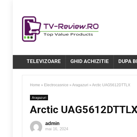
TELEVIZOARE
GHID ACHIZITIE
DUPA 
Home
»
Electrocasnice
»
Aragazuri
»
Arctic UAG5612DTTLX
Aragazuri
Arctic UAG5612DTTL
admin
mai 16, 2024