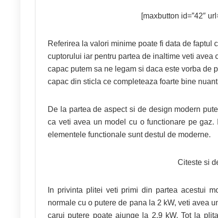
[maxbutton id=”42″ url=
Referirea la valori minime poate fi data de faptul
cuptorului iar pentru partea de inaltime veti avea 
capac putem sa ne legam si daca este vorba de plu
capac din sticla ce completeaza foarte bine nuant
De la partea de aspect si de design modern putem 
ca veti avea un model cu o functionare pe gaz. 
elementele functionale sunt destul de moderne.
Citeste si 
In privinta plitei veti primi din partea acestui 
normale cu o putere de pana la 2 kW, veti avea un
carui putere poate ajunge la 2.9 kW. Tot la plita