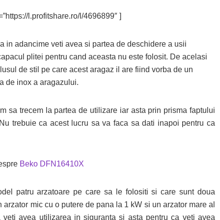
”https://l.profitshare.ro/l/4696899″ ]
 ca in adancime veti avea si partea de deschidere a usii
capacul plitei pentru cand aceasta nu este folosit. De acelasi
sul de stil pe care acest aragaz il are fiind vorba de un
a de inox a aragazului.
sa trecem la partea de utilizare iar asta prin prisma faptului
Nu trebuie ca acest lucru sa va faca sa dati inapoi pentru ca
despre
Beko DFN16410X
model patru arzatoare pe care sa le folositi si care sunt doua
 arzator mic cu o putere de pana la 1 kW si un arzator mare al
 veti avea utilizarea in siguranta si asta pentru ca veti avea