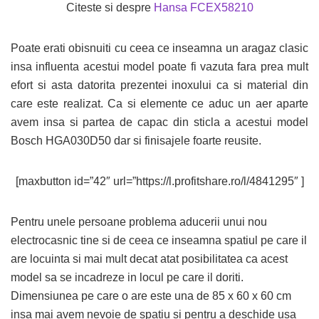
Citeste si despre
Hansa FCEX58210
Poate erati obisnuiti cu ceea ce inseamna un aragaz clasic
insa influenta acestui model poate fi vazuta fara prea mult
efort si asta datorita prezentei inoxului ca si material din
care este realizat. Ca si elemente ce aduc un aer aparte
avem insa si partea de capac din sticla a acestui model
Bosch HGA030D50 dar si finisajele foarte reusite.
[maxbutton id=”42″ url=”https://l.profitshare.ro/l/4841295″ ]
Pentru unele persoane problema aducerii unui nou
electrocasnic tine si de ceea ce inseamna spatiul pe care il
are locuinta si mai mult decat atat posibilitatea ca acest
model sa se incadreze in locul pe care il doriti.
Dimensiunea pe care o are este una de 85 x 60 x 60 cm
insa mai avem nevoie de spatiu si pentru a deschide usa