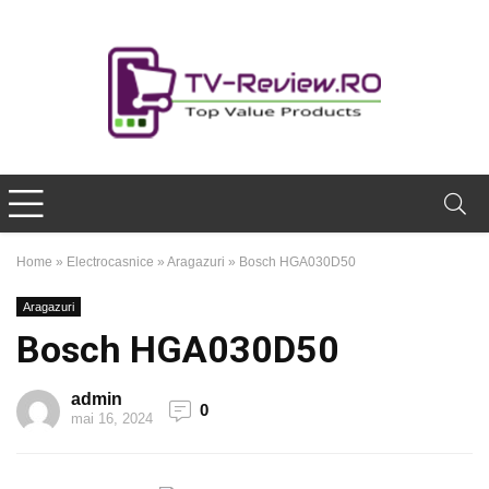
Home
»
Electrocasnice
»
Aragazuri
»
Bosch HGA030D50
Aragazuri
Bosch HGA030D50
admin
0
mai 16, 2024