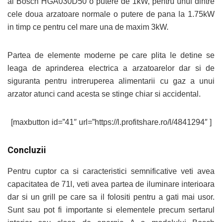
al Bosch HGA030D50 o putere de 1kW, pentru unul dintre
cele doua arzatoare normale o putere de pana la 1.75kW
in timp ce pentru cel mare una de maxim 3kW.
Partea de elemente moderne pe care plita le detine se
leaga de aprinderea electrica a arzatoarelor dar si de
siguranta pentru intreruperea alimentarii cu gaz a unui
arzator atunci cand acesta se stinge chiar si accidental.
[maxbutton id=”41″ url=”https://l.profitshare.ro/l/4841294″ ]
Concluzii
Pentru cuptor ca si caracteristici semnificative veti avea
capacitatea de 71l, veti avea partea de iluminare interioara
dar si un grill pe care sa il folositi pentru a gati mai usor.
Sunt sau pot fi importante si elementele precum sertarul