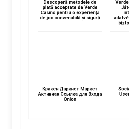
Descoperă metodele de
Verde
plată acceptate de Verde
Ját
Casino pentru o experiență
in
de joc convenabilă și sigură
adatvé
bizt
Кракен Даркнет Маркет
Soci
Активная Ссылка для Входа
User
Onion