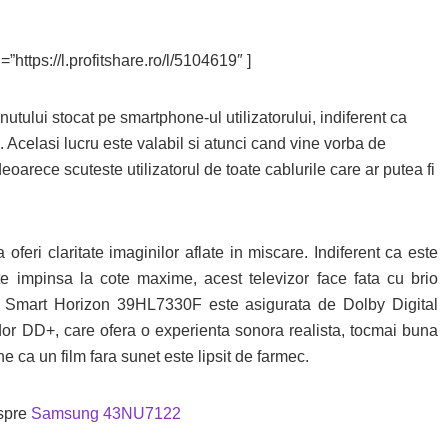
”https://l.profitshare.ro/l/5104619″ ]
inutului stocat pe smartphone-ul utilizatorului, indiferent ca
 Acelasi lucru este valabil si atunci cand vine vorba de
arece scuteste utilizatorul de toate cablurile care ar putea fi
oferi claritate imaginilor aflate in miscare. Indiferent ca este
e impinsa la cote maxime, acest televizor face fata cu brio
D Smart Horizon 39HL7330F este asigurata de Dolby Digital
dor DD+, care ofera o experienta sonora realista, tocmai buna
ne ca un film fara sunet este lipsit de farmec.
espre
Samsung 43NU7122