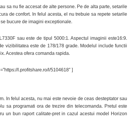
 sau sa nu fie accesat de alte persone. Pe de alta parte, setarile
cura de confort. In felul acesta, el nu trebuie sa repete setarile
a se bucure de imagini exceptionale.
7330F sau este de tipul 5000:1. Aspectul imaginii este16:9.
 vizibilitatea este de 178/178 grade. Modelul include functii
lix. Acestea ofera comanda rapida.
”https://l.profitshare.ro/l/5104618″ ]
arm. In felul acesta, nu mai este nevoie de ceas desteptator sau
plu sa programati ora de trezire din telecomanda. Pretul este
entru un bun raport calitate-pret in cazul acestui model Horizon