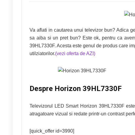
Va aflati in cautarea unui televizor bun? Adica g
sa aiba si un pret bun? Este ok, pentru ca av
39HL7330F. Acesta este genul de produs care impres
utilziatorilor.
(vezi oferta de AZI)
Despre Horizon 39HL7330F
Televizorul LED Smart Horizon 39HL7330F este d
atragatoare vizual si redate printr-un contrast pe
[quick_offer id=3990]