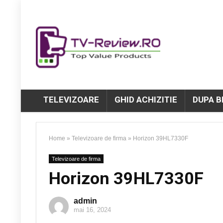
TELEVIZOARE
GHID ACHIZITIE
DUPA 
Home
»
Televizoare de firma
»
Horizon 39HL7330F
Televizoare de firma
Horizon 39HL7330F
admin
mai 16, 2024