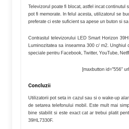
Televizorul poate fi blocat, astfel incat continutul
pot fi memorate. In felul acesta, utilizatorul se bu
preferate ci este suficient sa apese un buton si s
Contrastul televizorului LED Smart Horizon 39HL
Luminozitatea sa inseamna 300 c/ m2. Unghiul de
speciale pentru Facebook, Twitter, YouTube, Netf
[maxbutton id=”556″ url=
Concluzii
Utilizatorii pot seta in cazul sau si o wake-up al
de setarea telefonului mobil. Este mult mai sim
bine stabilit si este exact cat ar trebui platit p
39HL7330F.