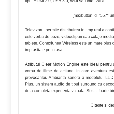
tipul HDMI 2.0, USB 3.0, Wi-fi sau Intel WiDi.
[maxbutton id=”557″ url=
Televizorul permite distribuirea in timp real a cont
este vorba de poze, videoclipuri sau colaje media.
tablete. Conexiunea Wireless este un mare plus deo
imprastiate prin casa.
Atributul Clear Motion Engine este ideal pentru a 
vorba de filme de actiune, in care aventura est
provocarilor. Ambianta sonora a modelului LE
Plus, un sistem audio de tipul surround cu deco
de a completa experienta vizuala. Si stiti foarte bi
Citeste si d