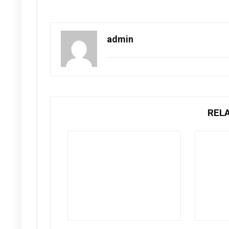
admin
REL