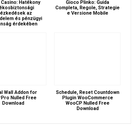
 Casino: Hatékony
Gioco Plinko: Guida
ékosbiztonsági
Completa, Regole, Strategie
tézkedések az
e Versione Mobile
delem és pénzügyi
onság érdekében
al Wall Addon for
Schedule, Reset Countdown
Pro Nulled Free
Plugin WooCommerce
Download
WooCP Nulled Free
Download