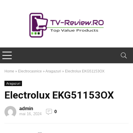
Home
»
Electrocasnice
»
Aragazuri
»
Electrolux EKG51153OX
Aragazuri
Electrolux EKG51153OX
admin
0
mai 16, 2024