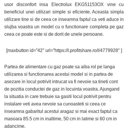
usor disconfort insa Electrolux EKG51153OX vine cu
beneficiul unei utilizari simple si eficiente. Aceasta simpla
utilizare tine si de ceea ce inseamna faptul ca veti aduce in
slujba voastra un model cu o functionare completa pe gaz
ceea ce poate este si de dorit de unele persoane.
[maxbutton id=”42″ url=”https://l.profitshare.ro/l/4779928″ ]
Partea de alimentare cu gaz poate sa aiba rol pe langa
utilizarea si functionarea acestui model si in partea de
asezare in locul potrivit intrucat va fi nevoie sa tineti cont
de pozitia conductei de gaz in locuinta voastra. Ajungand
la situatia in care trebuie sa gasiti locul potrivit pentru
instalare veti avea nevoie sa cunoasteti si ceea ce
inseamna gabaritul acestui aragaz si mai exact faptul ca
masoara 85.5 cm in inaltime, 50 cm in latime si 60 cm in
adancime.