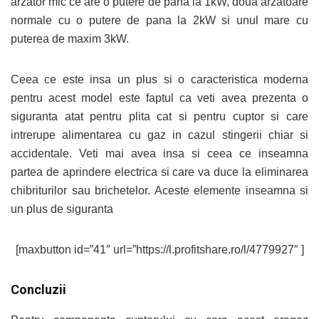
arzator mic ce are o putere de pana la 1kW, doua arzatoare
normale cu o putere de pana la 2kW si unul mare cu
puterea de maxim 3kW.
Ceea ce este insa un plus si o caracteristica moderna
pentru acest model este faptul ca veti avea prezenta o
siguranta atat pentru plita cat si pentru cuptor si care
intrerupe alimentarea cu gaz in cazul stingerii chiar si
accidentale. Veti mai avea insa si ceea ce inseamna
partea de aprindere electrica si care va duce la eliminarea
chibriturilor sau brichetelor. Aceste elemente inseamna si
un plus de siguranta
[maxbutton id=”41″ url=”https://l.profitshare.ro/l/4779927″ ]
Concluzii