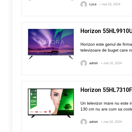
Luca
mai 16, 2024
Horizon 55HL9910
Horizon este genul de firma 
televizoare de buget care n
admin
mai 16, 2024
Horizon 55HL7310
Un televizor mare nu este i
130 cm nu are cum sa coste 
admin
mai 16, 2024