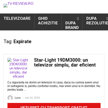
TELEVIZOARE
GHID
DUPA
ACHIZITIE
DUPA
REZOLUTI
BRAND
Tag:
Expirate
Star-Light 19DM3000: un
televizor simplu, dar eficient
Cu siguranta ne dorim un televizor in casa, daca nu cumva avem unul
in sufragerie si, pentru confortul nostru, mai vrem unul si in dormitor. Nu
pentru toata ...
Luca
mai 16, 2024
VEZI PRET CU TRANSPORT GRATUIT