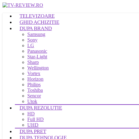
TELEVIZOARE
GHID ACHIZITIE
DUPA BRAND
Samsung
Sony
LG
Panasonic
Star-Light
Sharp
Wellington
Vortex
Horizon
Philips
Toshiba
Sencor
Utok
DUPA REZOLUTIE
HD
Full HD
UHD
DUPA PRET
DUPA TEHNOLOGIE