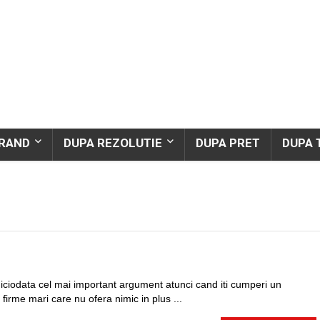
BRAND
DUPA REZOLUTIE
DUPA PRET
DUPA 
F
 niciodata cel mai important argument atunci cand iti cumperi un
 firme mari care nu ofera nimic in plus ...